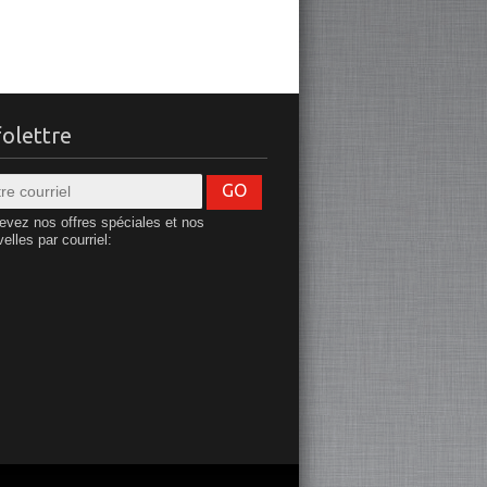
folettre
GO
evez nos offres spéciales et nos
elles par courriel: