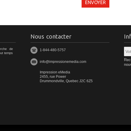
ENVOYER
Nous contacter
In
rche de
1-844-480-5757
tout temps
Rec
info@impressionemedia.com
nouv
Impression eMedia
2455, rue Power
Drummondville, Quebec J2C 6Z5