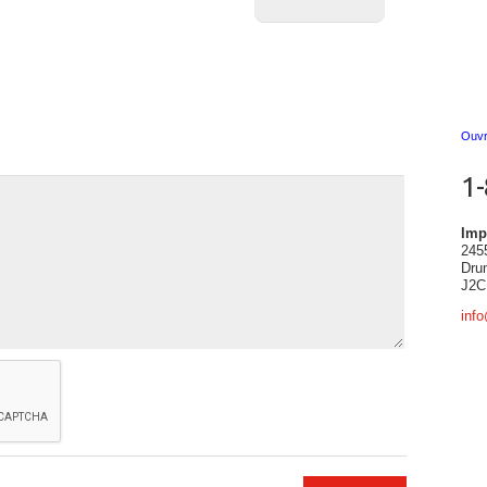
Ouvr
1
Imp
245
Dru
J2C
inf