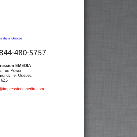
ir dans Google
-844-480-5757
ression EMEDIA
5, rue Power
mondville, Québec
 6Z5
o@impressionemedia.com